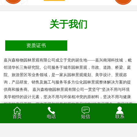
关于我们
资质证书
嘉兴森格物园林景观有限公司成立于党的诞生地——嘉兴南湖科技城 ，毗
邻清华长三角研究院。公司服务于城市园林景观，市政、道路、桥梁、庭
院、旅游景区等业务领域，是一家从园林景观规划、美学设计、景观咨
询，产品研发、销售及施工与服务等多方位化园林景观整体解决方案的提
供商和服务商。 嘉兴森格物园林景观有限公司一贯坚守”坚决不用与环境
美学相悖的设计元素，坚决不用与环保相冲突的原材料，坚决不用与健康
相克的产品工艺，坚决不用与科学相背的产品结构”的产品理念。产品涵盖
多种材质的花箱、护栏、凉亭、户外座椅、葡萄架、垃圾箱等园林景观产
首页
电话
短信
联系
品。产品材质分为钣金、不锈钢、铝合金、PVC、防腐木、玻璃钢等。
查看全部