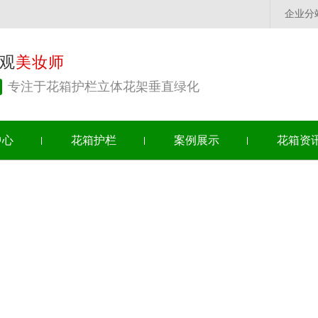
企业分
观
美妆师
专注于花箱护栏立体花架垂直绿化
中心
花箱护栏
案例展示
花箱资