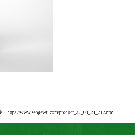
接：
https://www.sengewu.com/product_22_08_24_212.htm