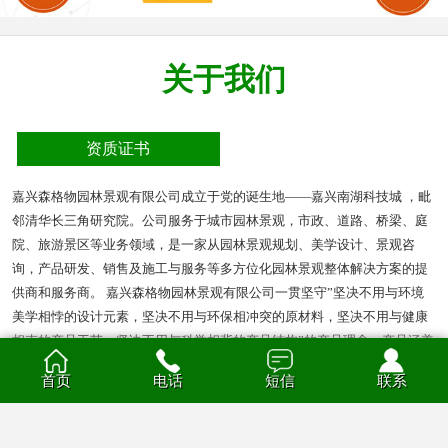
关于我们
资质证书
嘉兴森格物园林景观有限公司成立于党的诞生地——嘉兴南湖科技城 ，毗
邻清华长三角研究院。公司服务于城市园林景观，市政、道路、桥梁、庭
院、旅游景区等业务领域，是一家从园林景观规划、美学设计、景观咨
询，产品研发、销售及施工与服务等多方位化园林景观整体解决方案的提
供商和服务商。 嘉兴森格物园林景观有限公司一贯坚守”坚决不用与环境
美学相悖的设计元素，坚决不用与环保相冲突的原材料，坚决不用与健康
相克的产品工艺，坚决不用与科学相背的产品结构”的产品理念。产品涵盖
多种材质的花箱、护栏、凉亭、户外座椅、葡萄架、垃圾箱等园林景观产
首页
电话
短信
联系
品。产品材质分为钣金、不锈钢、铝合金、PVC、防腐木、玻璃钢等。
查看全部