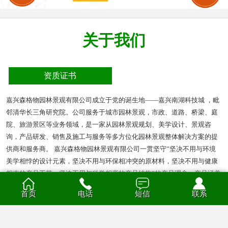
关于我们
资质证书
嘉兴森格物园林景观有限公司成立于党的诞生地——嘉兴南湖科技城 ，毗
邻清华长三角研究院。公司服务于城市园林景观，市政、道路、桥梁、庭
院、旅游景区等业务领域，是一家从园林景观规划、美学设计、景观咨
询，产品研发、销售及施工与服务等多方位化园林景观整体解决方案的提
供商和服务商。 嘉兴森格物园林景观有限公司一贯坚守”坚决不用与环境
美学相悖的设计元素，坚决不用与环保相冲突的原材料，坚决不用与健康
相克的产品工艺，坚决不用与科学相背的产品结构”的产品理念。产品涵盖
多种材质的花箱、护栏、凉亭、户外座椅、葡萄架、垃圾箱等园林景观产
首页
电话
短信
联系
品。产品材质分为钣金、不锈钢、铝合金、PVC、防腐木、玻璃钢等。
查看全部