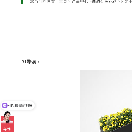
您当前的位置：
主页
>
产品中心
>
商超公园花箱
>荧光
AI导读：
可以按需定制嘛