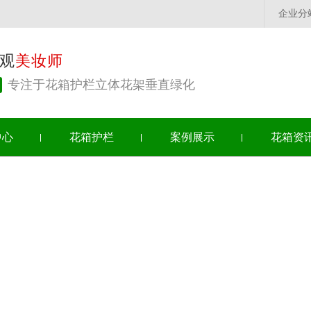
企业分
观
美妆师
专注于花箱护栏立体花架垂直绿化
中心
花箱护栏
案例展示
花箱资