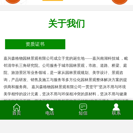
关于我们
资质证书
嘉兴森格物园林景观有限公司成立于党的诞生地——嘉兴南湖科技城 ，毗
邻清华长三角研究院。公司服务于城市园林景观，市政、道路、桥梁、庭
院、旅游景区等业务领域，是一家从园林景观规划、美学设计、景观咨
询，产品研发、销售及施工与服务等多方位化园林景观整体解决方案的提
供商和服务商。 嘉兴森格物园林景观有限公司一贯坚守”坚决不用与环境
美学相悖的设计元素，坚决不用与环保相冲突的原材料，坚决不用与健康
相克的产品工艺，坚决不用与科学相背的产品结构”的产品理念。产品涵盖
多种材质的花箱、护栏、凉亭、户外座椅、葡萄架、垃圾箱等园林景观产
首页
电话
短信
联系
品。产品材质分为钣金、不锈钢、铝合金、PVC、防腐木、玻璃钢等。
查看全部