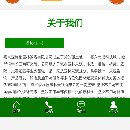
关于我们
资质证书
嘉兴森格物园林景观有限公司成立于党的诞生地——嘉兴南湖科技城 ，毗
邻清华长三角研究院。公司服务于城市园林景观，市政、道路、桥梁、庭
院、旅游景区等业务领域，是一家从园林景观规划、美学设计、景观咨
询，产品研发、销售及施工与服务等多方位化园林景观整体解决方案的提
供商和服务商。 嘉兴森格物园林景观有限公司一贯坚守”坚决不用与环境
美学相悖的设计元素，坚决不用与环保相冲突的原材料，坚决不用与健康
相克的产品工艺，坚决不用与科学相背的产品结构”的产品理念。产品涵盖
多种材质的花箱、护栏、凉亭、户外座椅、葡萄架、垃圾箱等园林景观产
首页
电话
短信
联系
品。产品材质分为钣金、不锈钢、铝合金、PVC、防腐木、玻璃钢等。
查看全部