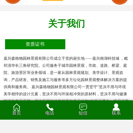
关于我们
资质证书
嘉兴森格物园林景观有限公司成立于党的诞生地——嘉兴南湖科技城 ，毗
邻清华长三角研究院。公司服务于城市园林景观，市政、道路、桥梁、庭
院、旅游景区等业务领域，是一家从园林景观规划、美学设计、景观咨
询，产品研发、销售及施工与服务等多方位化园林景观整体解决方案的提
供商和服务商。 嘉兴森格物园林景观有限公司一贯坚守”坚决不用与环境
美学相悖的设计元素，坚决不用与环保相冲突的原材料，坚决不用与健康
相克的产品工艺，坚决不用与科学相背的产品结构”的产品理念。产品涵盖
多种材质的花箱、护栏、凉亭、户外座椅、葡萄架、垃圾箱等园林景观产
首页
电话
短信
联系
品。产品材质分为钣金、不锈钢、铝合金、PVC、防腐木、玻璃钢等。
查看全部