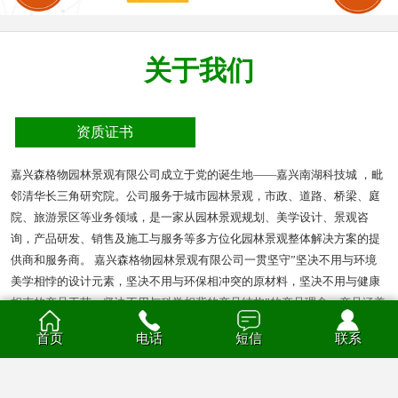
关于我们
资质证书
嘉兴森格物园林景观有限公司成立于党的诞生地——嘉兴南湖科技城 ，毗
邻清华长三角研究院。公司服务于城市园林景观，市政、道路、桥梁、庭
院、旅游景区等业务领域，是一家从园林景观规划、美学设计、景观咨
询，产品研发、销售及施工与服务等多方位化园林景观整体解决方案的提
供商和服务商。 嘉兴森格物园林景观有限公司一贯坚守”坚决不用与环境
美学相悖的设计元素，坚决不用与环保相冲突的原材料，坚决不用与健康
相克的产品工艺，坚决不用与科学相背的产品结构”的产品理念。产品涵盖
多种材质的花箱、护栏、凉亭、户外座椅、葡萄架、垃圾箱等园林景观产
首页
电话
短信
联系
品。产品材质分为钣金、不锈钢、铝合金、PVC、防腐木、玻璃钢等。
查看全部