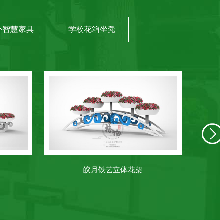
外智慧家具
学校花箱坐凳
皎月铁艺立体花架