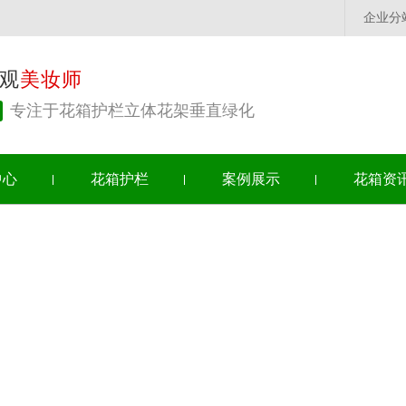
企业分
观
美妆师
专注于花箱护栏立体花架垂直绿化
中心
花箱护栏
案例展示
花箱资