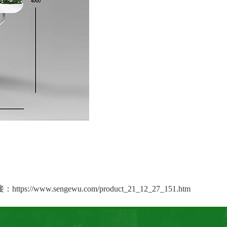
接：
https://www.sengewu.com/product_21_12_27_151.htm