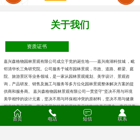
关于我们
资质证书
嘉兴森格物园林景观有限公司成立于党的诞生地——嘉兴南湖科技城 ，毗
邻清华长三角研究院。公司服务于城市园林景观，市政、道路、桥梁、庭
院、旅游景区等业务领域，是一家从园林景观规划、美学设计、景观咨
询，产品研发、销售及施工与服务等多方位化园林景观整体解决方案的提
供商和服务商。 嘉兴森格物园林景观有限公司一贯坚守”坚决不用与环境
美学相悖的设计元素，坚决不用与环保相冲突的原材料，坚决不用与健康
相克的产品工艺，坚决不用与科学相背的产品结构”的产品理念。产品涵盖
多种材质的花箱、护栏、凉亭、户外座椅、葡萄架、垃圾箱等园林景观产
首页
电话
短信
联系
品。产品材质分为钣金、不锈钢、铝合金、PVC、防腐木、玻璃钢等。
查看全部