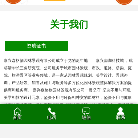
关于我们
资质证书
嘉兴森格物园林景观有限公司成立于党的诞生地——嘉兴南湖科技城 ，毗
邻清华长三角研究院。公司服务于城市园林景观，市政、道路、桥梁、庭
院、旅游景区等业务领域，是一家从园林景观规划、美学设计、景观咨
询，产品研发、销售及施工与服务等多方位化园林景观整体解决方案的提
供商和服务商。 嘉兴森格物园林景观有限公司一贯坚守”坚决不用与环境
美学相悖的设计元素，坚决不用与环保相冲突的原材料，坚决不用与健康
相克的产品工艺，坚决不用与科学相背的产品结构”的产品理念。产品涵盖
多种材质的花箱、护栏、凉亭、户外座椅、葡萄架、垃圾箱等园林景观产
首页
电话
短信
联系
品。产品材质分为钣金、不锈钢、铝合金、PVC、防腐木、玻璃钢等。
查看全部