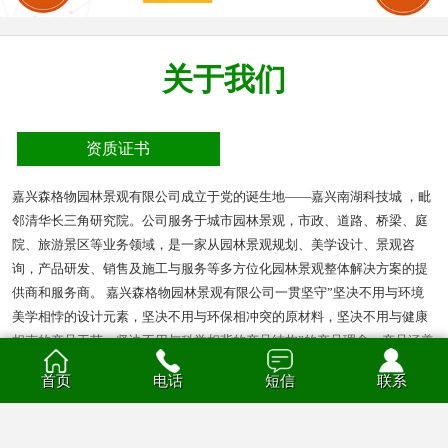
关于我们
资质证书
嘉兴森格物园林景观有限公司成立于党的诞生地——嘉兴南湖科技城 ，毗
邻清华长三角研究院。公司服务于城市园林景观，市政、道路、桥梁、庭
院、旅游景区等业务领域，是一家从园林景观规划、美学设计、景观咨
询，产品研发、销售及施工与服务等多方位化园林景观整体解决方案的提
供商和服务商。 嘉兴森格物园林景观有限公司一贯坚守”坚决不用与环境
美学相悖的设计元素，坚决不用与环保相冲突的原材料，坚决不用与健康
相克的产品工艺，坚决不用与科学相背的产品结构”的产品理念。产品涵盖
多种材质的花箱、护栏、凉亭、户外座椅、葡萄架、垃圾箱等园林景观产
首页
电话
短信
联系
品。产品材质分为钣金、不锈钢、铝合金、PVC、防腐木、玻璃钢等。
查看全部