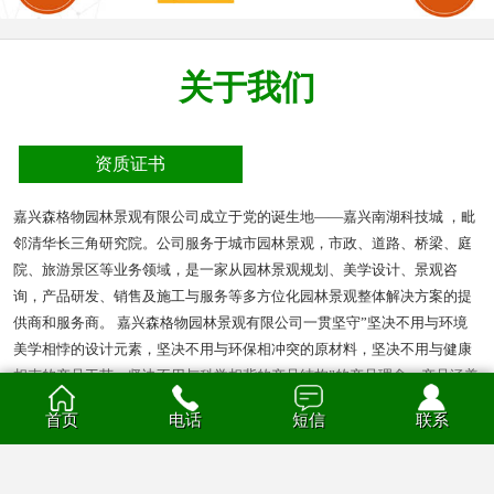
关于我们
资质证书
嘉兴森格物园林景观有限公司成立于党的诞生地——嘉兴南湖科技城 ，毗
邻清华长三角研究院。公司服务于城市园林景观，市政、道路、桥梁、庭
院、旅游景区等业务领域，是一家从园林景观规划、美学设计、景观咨
询，产品研发、销售及施工与服务等多方位化园林景观整体解决方案的提
供商和服务商。 嘉兴森格物园林景观有限公司一贯坚守”坚决不用与环境
美学相悖的设计元素，坚决不用与环保相冲突的原材料，坚决不用与健康
相克的产品工艺，坚决不用与科学相背的产品结构”的产品理念。产品涵盖
多种材质的花箱、护栏、凉亭、户外座椅、葡萄架、垃圾箱等园林景观产
首页
电话
短信
联系
品。产品材质分为钣金、不锈钢、铝合金、PVC、防腐木、玻璃钢等。
查看全部