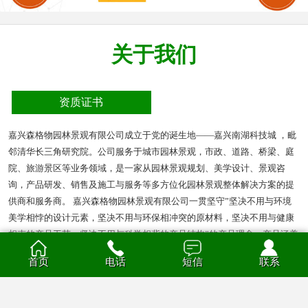
关于我们
资质证书
嘉兴森格物园林景观有限公司成立于党的诞生地——嘉兴南湖科技城 ，毗
邻清华长三角研究院。公司服务于城市园林景观，市政、道路、桥梁、庭
院、旅游景区等业务领域，是一家从园林景观规划、美学设计、景观咨
询，产品研发、销售及施工与服务等多方位化园林景观整体解决方案的提
供商和服务商。 嘉兴森格物园林景观有限公司一贯坚守”坚决不用与环境
美学相悖的设计元素，坚决不用与环保相冲突的原材料，坚决不用与健康
相克的产品工艺，坚决不用与科学相背的产品结构”的产品理念。产品涵盖
多种材质的花箱、护栏、凉亭、户外座椅、葡萄架、垃圾箱等园林景观产
首页
电话
短信
联系
品。产品材质分为钣金、不锈钢、铝合金、PVC、防腐木、玻璃钢等。
查看全部