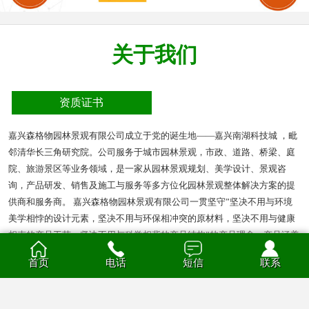
关于我们
资质证书
嘉兴森格物园林景观有限公司成立于党的诞生地——嘉兴南湖科技城 ，毗
邻清华长三角研究院。公司服务于城市园林景观，市政、道路、桥梁、庭
院、旅游景区等业务领域，是一家从园林景观规划、美学设计、景观咨
询，产品研发、销售及施工与服务等多方位化园林景观整体解决方案的提
供商和服务商。 嘉兴森格物园林景观有限公司一贯坚守”坚决不用与环境
美学相悖的设计元素，坚决不用与环保相冲突的原材料，坚决不用与健康
相克的产品工艺，坚决不用与科学相背的产品结构”的产品理念。产品涵盖
多种材质的花箱、护栏、凉亭、户外座椅、葡萄架、垃圾箱等园林景观产
首页
电话
短信
联系
品。产品材质分为钣金、不锈钢、铝合金、PVC、防腐木、玻璃钢等。
查看全部