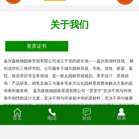
关于我们
资质证书
嘉兴森格物园林景观有限公司成立于党的诞生地——嘉兴南湖科技城 ，毗
邻清华长三角研究院。公司服务于城市园林景观，市政、道路、桥梁、庭
院、旅游景区等业务领域，是一家从园林景观规划、美学设计、景观咨
询，产品研发、销售及施工与服务等多方位化园林景观整体解决方案的提
供商和服务商。 嘉兴森格物园林景观有限公司一贯坚守”坚决不用与环境
美学相悖的设计元素，坚决不用与环保相冲突的原材料，坚决不用与健康
相克的产品工艺，坚决不用与科学相背的产品结构”的产品理念。产品涵盖
多种材质的花箱、护栏、凉亭、户外座椅、葡萄架、垃圾箱等园林景观产
首页
电话
短信
联系
品。产品材质分为钣金、不锈钢、铝合金、PVC、防腐木、玻璃钢等。
查看全部