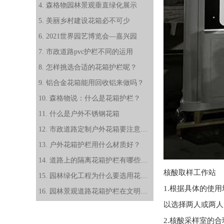
4. 森格物园林景观垂直绿化展示
5. 美丽乡村建设花箱必不可少
6. 2021世界园艺博览会—嘉兴园
7. 市政道路pvc护栏不同的运用
8. 怎样挑选合适的花箱护栏呢？
9. 铝合金花箱能用回收铝来做吗？
10. 森格物说：什么是花箱护栏？
11. 什么是户外不锈钢花箱
12. 市政道路定制户外花箱要注意哪些细节？
13. 户外花箱护栏用什么材质好？
14. 道路上的隔离花箱护栏有哪些款式？
核酸取样工作站
15. 园林绿化工程为什么要选用花箱护栏
1.根据具体的使
16. 园林景观道路花箱护栏在文明城市创建中能起到什么作用？
以选择两人或两人
2.核酸采样室的