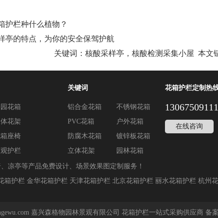
箱护栏种什么植物？
样亭的特点，为你的安全保驾护航
关键词：
核酸采样亭，核酸检测采集小屋
本文
关键词
花箱护栏定制热
1306750911
公园花箱
铝合金花箱
不锈钢花箱
立体花架
PVC花箱
户外花箱
在线咨询
花箱座椅
防腐木花箱
镀锌板花箱
景观护栏
立体花架
园林花箱
椅、凉亭等产品免费设计、场景效果图定制服务！
花箱护栏
金华花箱护栏
天津花箱护栏
北京花箱护栏
丽水花箱护栏
杭州
4 www.sengewu.com 嘉兴森格物园林景观有限公司 花箱护栏一站式采购供应商 