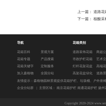
上一篇：
道路花
下一篇：
核酸采
导航
花箱类别
花箱百科
景观方案
道路装饰花箱
商超
花箱专题
产品搜索
市政护栏花箱
艺术
花箱关键字
定制服务
灯杆花架花盆
高端
加入森格物
全国分站
高架花盆绿化
道路
友情提示：森格物园林景观提供花箱护栏、垃圾桶、户外座
企业分站群
| 主营区域：
南京花箱护栏
南通花箱护栏
扬州
Copyright 2020-202