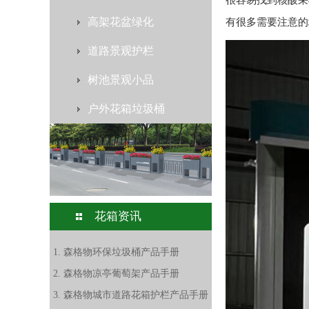
很容易找到核酸采
高架花盆绿化
有很多需要注意的
道路景观护栏
树池景观小品
户外花箱垃圾桶
花箱资讯
1. 森格物环保垃圾桶产品手册
2. 森格物凉亭葡萄架产品手册
3. 森格物城市道路花箱护栏产品手册