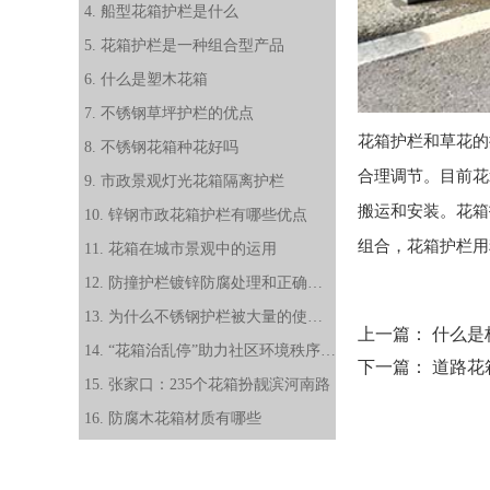
4. 船型花箱护栏是什么
5. 花箱护栏是一种组合型产品
6. 什么是塑木花箱
7. 不锈钢草坪护栏的优点
花箱护栏
和草花的
8. 不锈钢花箱种花好吗
合理调节。目前
花
9. 市政景观灯光花箱隔离护栏
搬运和安装。
花箱
10. 锌钢市政花箱护栏有哪些优点
组合，
花箱护栏
用
11. 花箱在城市景观中的运用
12. 防撞护栏镀锌防腐处理和正确日常维护方法
13. 为什么不锈钢护栏被大量的使用？
上一篇：
什么是
14. “花箱治乱停”助力社区环境秩序再提升
下一篇：
道路花
15. 张家口：235个花箱扮靓滨河南路
16. 防腐木花箱材质有哪些