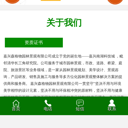
关于我们
资质证书
嘉兴森格物园林景观有限公司成立于党的诞生地——嘉兴南湖科技城 ，毗
邻清华长三角研究院。公司服务于城市园林景观，市政、道路、桥梁、庭
院、旅游景区等业务领域，是一家从园林景观规划、美学设计、景观咨
询，产品研发、销售及施工与服务等多方位化园林景观整体解决方案的提
供商和服务商。 嘉兴森格物园林景观有限公司一贯坚守”坚决不用与环境
美学相悖的设计元素，坚决不用与环保相冲突的原材料，坚决不用与健康
相克的产品工艺，坚决不用与科学相背的产品结构”的产品理念。产品涵盖
多种材质的花箱、护栏、凉亭、户外座椅、葡萄架、垃圾箱等园林景观产
首页
电话
短信
联系
品。产品材质分为钣金、不锈钢、铝合金、PVC、防腐木、玻璃钢等。
查看全部