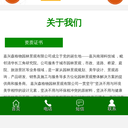
关于我们
资质证书
嘉兴森格物园林景观有限公司成立于党的诞生地——嘉兴南湖科技城 ，毗
邻清华长三角研究院。公司服务于城市园林景观，市政、道路、桥梁、庭
院、旅游景区等业务领域，是一家从园林景观规划、美学设计、景观咨
询，产品研发、销售及施工与服务等多方位化园林景观整体解决方案的提
供商和服务商。 嘉兴森格物园林景观有限公司一贯坚守”坚决不用与环境
美学相悖的设计元素，坚决不用与环保相冲突的原材料，坚决不用与健康
相克的产品工艺，坚决不用与科学相背的产品结构”的产品理念。产品涵盖
多种材质的花箱、护栏、凉亭、户外座椅、葡萄架、垃圾箱等园林景观产
首页
电话
短信
联系
品。产品材质分为钣金、不锈钢、铝合金、PVC、防腐木、玻璃钢等。
查看全部