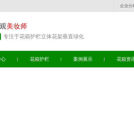
企业分
观
美妆师
专注于花箱护栏立体花架垂直绿化
中心
花箱护栏
案例展示
花箱资