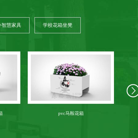
外智慧家具
学校花箱坐凳
箱
pvc马鞍花箱