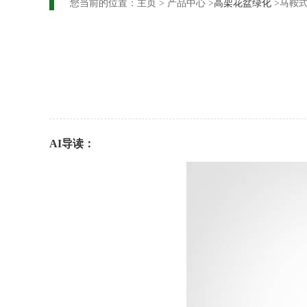
您当前的位置：
主页
>
产品中心
>
高架花盆绿化
>马鞍
AI导读：