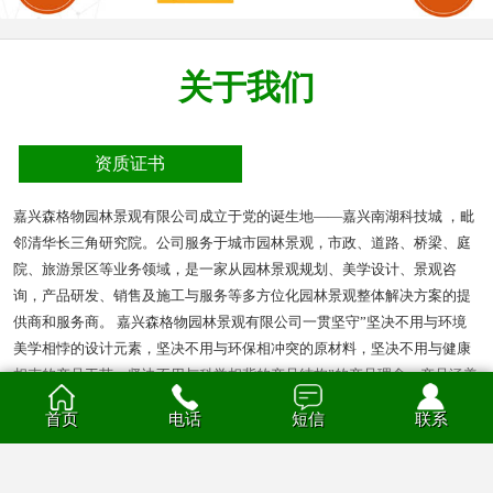
关于我们
资质证书
嘉兴森格物园林景观有限公司成立于党的诞生地——嘉兴南湖科技城 ，毗
邻清华长三角研究院。公司服务于城市园林景观，市政、道路、桥梁、庭
院、旅游景区等业务领域，是一家从园林景观规划、美学设计、景观咨
询，产品研发、销售及施工与服务等多方位化园林景观整体解决方案的提
供商和服务商。 嘉兴森格物园林景观有限公司一贯坚守”坚决不用与环境
美学相悖的设计元素，坚决不用与环保相冲突的原材料，坚决不用与健康
相克的产品工艺，坚决不用与科学相背的产品结构”的产品理念。产品涵盖
多种材质的花箱、护栏、凉亭、户外座椅、葡萄架、垃圾箱等园林景观产
首页
电话
短信
联系
品。产品材质分为钣金、不锈钢、铝合金、PVC、防腐木、玻璃钢等。
查看全部