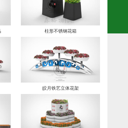
品
柱形不锈钢花箱
皎月铁艺立体花架