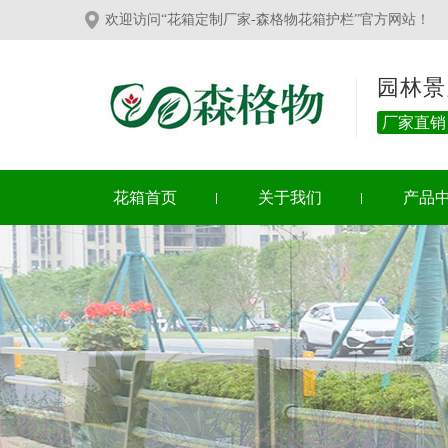
欢迎访问“花箱定制厂家-森格物花箱护栏”官方网站！
园林景
厂家直销
花箱首页
关于我们
产品