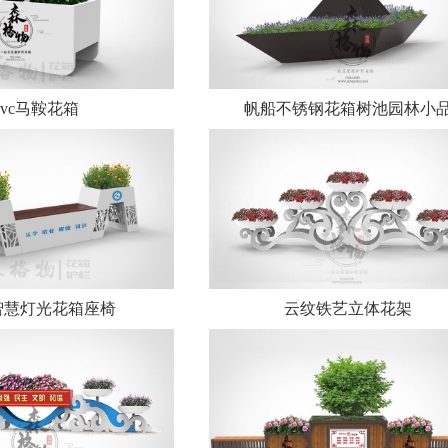
pvc马鞍花箱
帆船不锈钢花箱树池园林小
智慧灯光花箱座椅
云纹铁艺立体花架