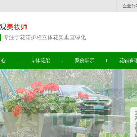
企业分
观
美妆师
专注于花箱护栏立体花架垂直绿化
中心
立体花架
案例展示
花箱资