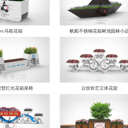
pvc马鞍花箱
帆船不锈钢花箱树池园林小
智慧灯光花箱座椅
云纹铁艺立体花架