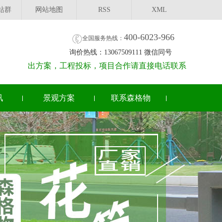
站群
网站地图
RSS
XML
400-6023-966
全国服务热线：
询价热线：13067509111 微信同号
出方案，工程投标，项目合作请直接电话联系
讯
景观方案
联系森格物