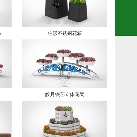
品
柱形不锈钢花箱
皎月铁艺立体花架