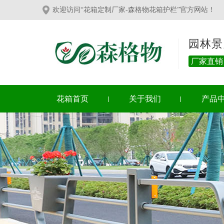
欢迎访问“花箱定制厂家-森格物花箱护栏”官方网站！
园林景
厂家直销
花箱首页
关于我们
产品