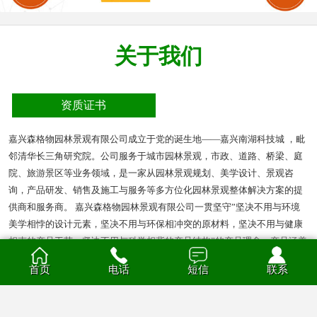
关于我们
资质证书
嘉兴森格物园林景观有限公司成立于党的诞生地——嘉兴南湖科技城 ，毗
邻清华长三角研究院。公司服务于城市园林景观，市政、道路、桥梁、庭
院、旅游景区等业务领域，是一家从园林景观规划、美学设计、景观咨
询，产品研发、销售及施工与服务等多方位化园林景观整体解决方案的提
供商和服务商。 嘉兴森格物园林景观有限公司一贯坚守”坚决不用与环境
美学相悖的设计元素，坚决不用与环保相冲突的原材料，坚决不用与健康
相克的产品工艺，坚决不用与科学相背的产品结构”的产品理念。产品涵盖
多种材质的花箱、护栏、凉亭、户外座椅、葡萄架、垃圾箱等园林景观产
首页
电话
短信
联系
品。产品材质分为钣金、不锈钢、铝合金、PVC、防腐木、玻璃钢等。
查看全部