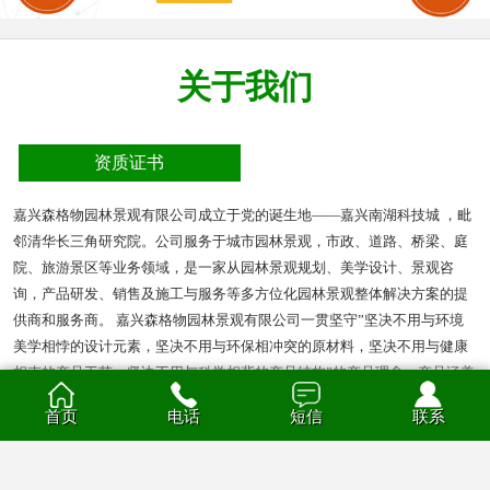
关于我们
资质证书
嘉兴森格物园林景观有限公司成立于党的诞生地——嘉兴南湖科技城 ，毗
邻清华长三角研究院。公司服务于城市园林景观，市政、道路、桥梁、庭
院、旅游景区等业务领域，是一家从园林景观规划、美学设计、景观咨
询，产品研发、销售及施工与服务等多方位化园林景观整体解决方案的提
供商和服务商。 嘉兴森格物园林景观有限公司一贯坚守”坚决不用与环境
美学相悖的设计元素，坚决不用与环保相冲突的原材料，坚决不用与健康
相克的产品工艺，坚决不用与科学相背的产品结构”的产品理念。产品涵盖
多种材质的花箱、护栏、凉亭、户外座椅、葡萄架、垃圾箱等园林景观产
首页
电话
短信
联系
品。产品材质分为钣金、不锈钢、铝合金、PVC、防腐木、玻璃钢等。
查看全部