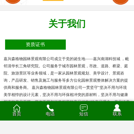
关于我们
资质证书
嘉兴森格物园林景观有限公司成立于党的诞生地——嘉兴南湖科技城 ，毗
邻清华长三角研究院。公司服务于城市园林景观，市政、道路、桥梁、庭
院、旅游景区等业务领域，是一家从园林景观规划、美学设计、景观咨
询，产品研发、销售及施工与服务等多方位化园林景观整体解决方案的提
供商和服务商。 嘉兴森格物园林景观有限公司一贯坚守”坚决不用与环境
美学相悖的设计元素，坚决不用与环保相冲突的原材料，坚决不用与健康
相克的产品工艺，坚决不用与科学相背的产品结构”的产品理念。产品涵盖
多种材质的花箱、护栏、凉亭、户外座椅、葡萄架、垃圾箱等园林景观产
首页
电话
短信
联系
品。产品材质分为钣金、不锈钢、铝合金、PVC、防腐木、玻璃钢等。
查看全部