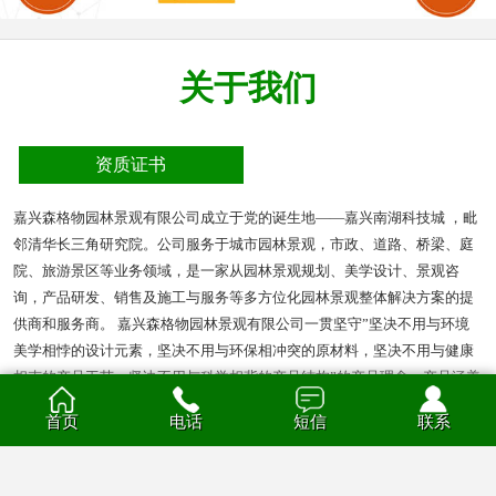
关于我们
资质证书
嘉兴森格物园林景观有限公司成立于党的诞生地——嘉兴南湖科技城 ，毗
邻清华长三角研究院。公司服务于城市园林景观，市政、道路、桥梁、庭
院、旅游景区等业务领域，是一家从园林景观规划、美学设计、景观咨
询，产品研发、销售及施工与服务等多方位化园林景观整体解决方案的提
供商和服务商。 嘉兴森格物园林景观有限公司一贯坚守”坚决不用与环境
美学相悖的设计元素，坚决不用与环保相冲突的原材料，坚决不用与健康
相克的产品工艺，坚决不用与科学相背的产品结构”的产品理念。产品涵盖
多种材质的花箱、护栏、凉亭、户外座椅、葡萄架、垃圾箱等园林景观产
首页
电话
短信
联系
品。产品材质分为钣金、不锈钢、铝合金、PVC、防腐木、玻璃钢等。
查看全部