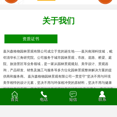
关于我们
资质证书
嘉兴森格物园林景观有限公司成立于党的诞生地——嘉兴南湖科技城 ，毗
邻清华长三角研究院。公司服务于城市园林景观，市政、道路、桥梁、庭
院、旅游景区等业务领域，是一家从园林景观规划、美学设计、景观咨
询，产品研发、销售及施工与服务等多方位化园林景观整体解决方案的提
供商和服务商。 嘉兴森格物园林景观有限公司一贯坚守”坚决不用与环境
美学相悖的设计元素，坚决不用与环保相冲突的原材料，坚决不用与健康
相克的产品工艺，坚决不用与科学相背的产品结构”的产品理念。产品涵盖
多种材质的花箱、护栏、凉亭、户外座椅、葡萄架、垃圾箱等园林景观产
首页
电话
短信
联系
品。产品材质分为钣金、不锈钢、铝合金、PVC、防腐木、玻璃钢等。
查看全部