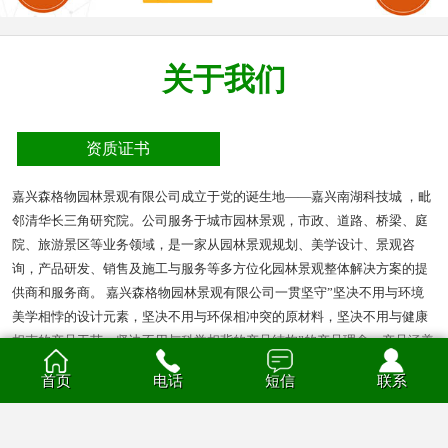
关于我们
资质证书
嘉兴森格物园林景观有限公司成立于党的诞生地——嘉兴南湖科技城 ，毗
邻清华长三角研究院。公司服务于城市园林景观，市政、道路、桥梁、庭
院、旅游景区等业务领域，是一家从园林景观规划、美学设计、景观咨
询，产品研发、销售及施工与服务等多方位化园林景观整体解决方案的提
供商和服务商。 嘉兴森格物园林景观有限公司一贯坚守”坚决不用与环境
美学相悖的设计元素，坚决不用与环保相冲突的原材料，坚决不用与健康
相克的产品工艺，坚决不用与科学相背的产品结构”的产品理念。产品涵盖
多种材质的花箱、护栏、凉亭、户外座椅、葡萄架、垃圾箱等园林景观产
首页
电话
短信
联系
品。产品材质分为钣金、不锈钢、铝合金、PVC、防腐木、玻璃钢等。
查看全部