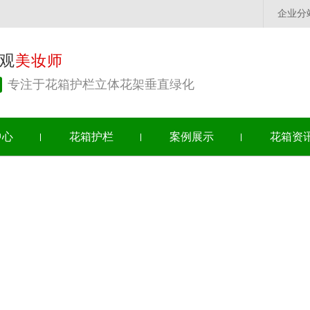
企业分
观
美妆师
专注于花箱护栏立体花架垂直绿化
中心
花箱护栏
案例展示
花箱资