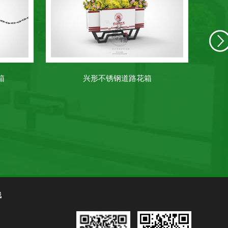
箱
兴形不锈钢道路花箱
线
1