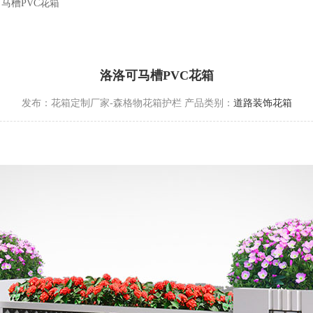
马槽PVC花箱
洛洛可马槽PVC花箱
发布：花箱定制厂家-森格物花箱护栏
产品类别：
道路装饰花箱