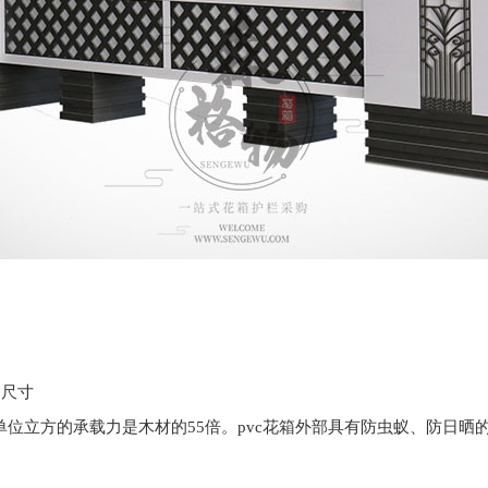
制尺寸
单位立方的承载力是木材的55倍。pvc花箱外部具有防虫蚁、防日