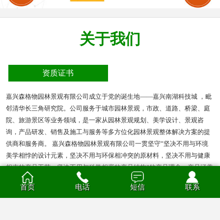
关于我们
资质证书
嘉兴森格物园林景观有限公司成立于党的诞生地——嘉兴南湖科技城 ，毗
邻清华长三角研究院。公司服务于城市园林景观，市政、道路、桥梁、庭
院、旅游景区等业务领域，是一家从园林景观规划、美学设计、景观咨
询，产品研发、销售及施工与服务等多方位化园林景观整体解决方案的提
供商和服务商。 嘉兴森格物园林景观有限公司一贯坚守”坚决不用与环境
美学相悖的设计元素，坚决不用与环保相冲突的原材料，坚决不用与健康
相克的产品工艺，坚决不用与科学相背的产品结构”的产品理念。产品涵盖
多种材质的花箱、护栏、凉亭、户外座椅、葡萄架、垃圾箱等园林景观产
首页
电话
短信
联系
品。产品材质分为钣金、不锈钢、铝合金、PVC、防腐木、玻璃钢等。
查看全部