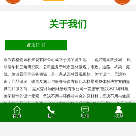
关于我们
资质证书
嘉兴森格物园林景观有限公司成立于党的诞生地——嘉兴南湖科技城 ，毗
邻清华长三角研究院。公司服务于城市园林景观，市政、道路、桥梁、庭
院、旅游景区等业务领域，是一家从园林景观规划、美学设计、景观咨
询，产品研发、销售及施工与服务等多方位化园林景观整体解决方案的提
供商和服务商。 嘉兴森格物园林景观有限公司一贯坚守”坚决不用与环境
美学相悖的设计元素，坚决不用与环保相冲突的原材料，坚决不用与健康
相克的产品工艺，坚决不用与科学相背的产品结构”的产品理念。产品涵盖
多种材质的花箱、护栏、凉亭、户外座椅、葡萄架、垃圾箱等园林景观产
首页
电话
短信
联系
品。产品材质分为钣金、不锈钢、铝合金、PVC、防腐木、玻璃钢等。
查看全部