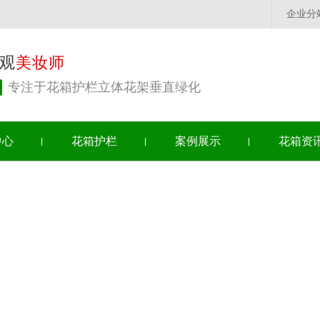
企业分
观
美妆师
专注于花箱护栏立体花架垂直绿化
中心
花箱护栏
案例展示
花箱资