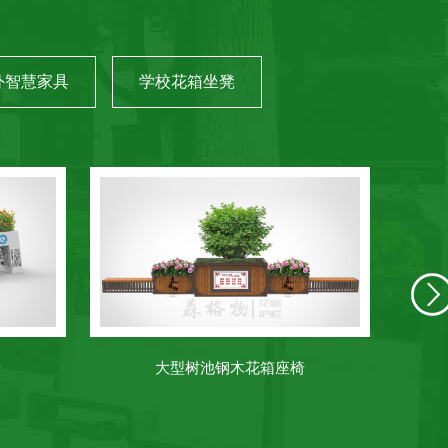
外智慧家具
学校花箱坐凳
大型树池钢木花箱座椅
创意多变不