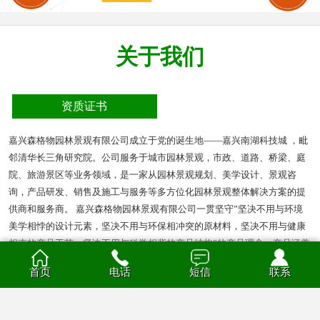
关于我们
资质证书
嘉兴森格物园林景观有限公司成立于党的诞生地——嘉兴南湖科技城 ，毗
邻清华长三角研究院。公司服务于城市园林景观，市政、道路、桥梁、庭
院、旅游景区等业务领域，是一家从园林景观规划、美学设计、景观咨
询，产品研发、销售及施工与服务等多方位化园林景观整体解决方案的提
供商和服务商。 嘉兴森格物园林景观有限公司一贯坚守”坚决不用与环境
美学相悖的设计元素，坚决不用与环保相冲突的原材料，坚决不用与健康
相克的产品工艺，坚决不用与科学相背的产品结构”的产品理念。产品涵盖
多种材质的花箱、护栏、凉亭、户外座椅、葡萄架、垃圾箱等园林景观产
首页
电话
短信
联系
品。产品材质分为钣金、不锈钢、铝合金、PVC、防腐木、玻璃钢等。
查看全部