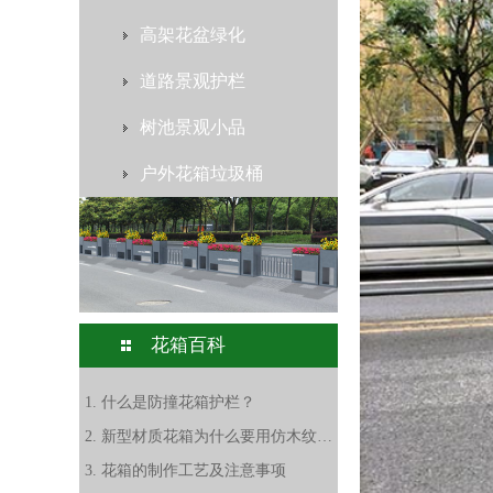
高架花盆绿化
道路景观护栏
树池景观小品
户外花箱垃圾桶
花箱百科
1. 什么是防撞花箱护栏？
2. 新型材质花箱为什么要用仿木纹花箱
3. 花箱的制作工艺及注意事项