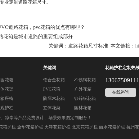
专业定制
道路花箱
尺寸。
PVC道路花箱，pvc花箱的优点有哪些？
路花箱是城市道路的重要组成部分
关键词：
道路花箱尺寸标准
本文链接：
h
关键词
花箱护栏定制热
1306750911
公园花箱
铝合金花箱
不锈钢花箱
立体花架
PVC花箱
户外花箱
在线咨询
花箱座椅
防腐木花箱
镀锌板花箱
景观护栏
立体花架
园林花箱
椅、凉亭等产品免费设计、场景效果图定制服务！
花箱护栏
金华花箱护栏
天津花箱护栏
北京花箱护栏
丽水花箱护栏
杭州