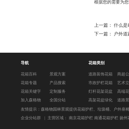
根据您的需要为您
上一篇：
什么是
下一篇：
户外道
导航
花箱类别
花箱百科
景观方案
道路装饰花箱
商超
花箱专题
产品搜索
市政护栏花箱
艺术
花箱关键字
定制服务
灯杆花架花盆
高端
加入森格物
全国分站
高架花盆绿化
道路
友情提示：森格物园林景观提供花箱护栏、垃圾桶、户外座
企业分站群
| 主营区域：
南京花箱护栏
南通花箱护栏
扬州