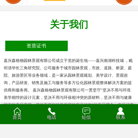
关于我们
资质证书
嘉兴森格物园林景观有限公司成立于党的诞生地——嘉兴南湖科技城 ，毗
邻清华长三角研究院。公司服务于城市园林景观，市政、道路、桥梁、庭
院、旅游景区等业务领域，是一家从园林景观规划、美学设计、景观咨
询，产品研发、销售及施工与服务等多方位化园林景观整体解决方案的提
供商和服务商。 嘉兴森格物园林景观有限公司一贯坚守”坚决不用与环境
美学相悖的设计元素，坚决不用与环保相冲突的原材料，坚决不用与健康
相克的产品工艺，坚决不用与科学相背的产品结构”的产品理念。产品涵盖
多种材质的花箱、护栏、凉亭、户外座椅、葡萄架、垃圾箱等园林景观产
首页
电话
短信
联系
品。产品材质分为钣金、不锈钢、铝合金、PVC、防腐木、玻璃钢等。
查看全部