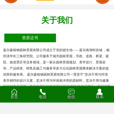
关于我们
资质证书
嘉兴森格物园林景观有限公司成立于党的诞生地——嘉兴南湖科技城 ，毗
邻清华长三角研究院。公司服务于城市园林景观，市政、道路、桥梁、庭
院、旅游景区等业务领域，是一家从园林景观规划、美学设计、景观咨
询，产品研发、销售及施工与服务等多方位化园林景观整体解决方案的提
供商和服务商。 嘉兴森格物园林景观有限公司一贯坚守”坚决不用与环境
美学相悖的设计元素，坚决不用与环保相冲突的原材料，坚决不用与健康
相克的产品工艺，坚决不用与科学相背的产品结构”的产品理念。产品涵盖
多种材质的花箱、护栏、凉亭、户外座椅、葡萄架、垃圾箱等园林景观产
首页
电话
短信
联系
品。产品材质分为钣金、不锈钢、铝合金、PVC、防腐木、玻璃钢等。
查看全部