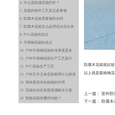
4. 什么是防撞花箱护栏？
5. 花箱的制作工艺及注意事项
6. 防腐木花箱需要做防水吗
7. 防腐木花箱怎么处理泥水流出来
8. PVC花箱的优点
9. 不锈钢花箱的优点
10. 户外不锈钢花箱标准厚度是多少？
11. 户外不锈钢花箱生产工艺是什么？
防腐木花箱
就比较
12. PVC花箱生产工艺
以上就是
森格物
花
13. 户外艺术立体花架都用什么材质
14. 墙体垂直绿化植物的作用
15. 花箱自动化智慧滴灌解决方案
上一篇：
室外防
16. 智能花箱有哪些功能？
下一篇：
防腐木