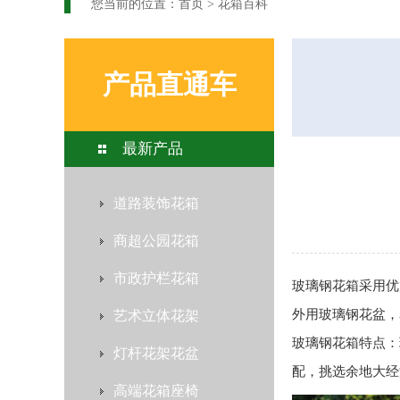
您当前的位置：
首页
>
花箱百科
产品直通车
最新产品
道路装饰花箱
商超公园花箱
市政护栏花箱
玻璃钢花箱
采用优
外用玻璃钢花盆，
艺术立体花架
玻璃钢花箱
特点：
灯杆花架花盆
配，挑选余地大经
高端花箱座椅