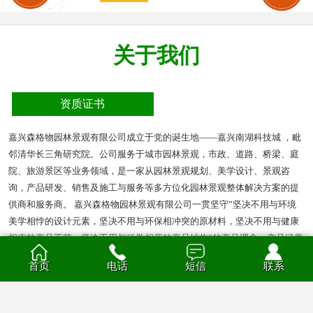
关于我们
资质证书
嘉兴森格物园林景观有限公司成立于党的诞生地——嘉兴南湖科技城 ，毗
邻清华长三角研究院。公司服务于城市园林景观，市政、道路、桥梁、庭
院、旅游景区等业务领域，是一家从园林景观规划、美学设计、景观咨
询，产品研发、销售及施工与服务等多方位化园林景观整体解决方案的提
供商和服务商。 嘉兴森格物园林景观有限公司一贯坚守”坚决不用与环境
美学相悖的设计元素，坚决不用与环保相冲突的原材料，坚决不用与健康
相克的产品工艺，坚决不用与科学相背的产品结构”的产品理念。产品涵盖
多种材质的花箱、护栏、凉亭、户外座椅、葡萄架、垃圾箱等园林景观产
首页
电话
短信
联系
品。产品材质分为钣金、不锈钢、铝合金、PVC、防腐木、玻璃钢等。
查看全部