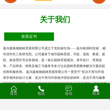
关于我们
资质证书
嘉兴森格物园林景观有限公司成立于党的诞生地——嘉兴南湖科技城 ，毗
邻清华长三角研究院。公司服务于城市园林景观，市政、道路、桥梁、庭
院、旅游景区等业务领域，是一家从园林景观规划、美学设计、景观咨
询，产品研发、销售及施工与服务等多方位化园林景观整体解决方案的提
供商和服务商。 嘉兴森格物园林景观有限公司一贯坚守”坚决不用与环境
美学相悖的设计元素，坚决不用与环保相冲突的原材料，坚决不用与健康
相克的产品工艺，坚决不用与科学相背的产品结构”的产品理念。产品涵盖
多种材质的花箱、护栏、凉亭、户外座椅、葡萄架、垃圾箱等园林景观产
首页
电话
短信
联系
品。产品材质分为钣金、不锈钢、铝合金、PVC、防腐木、玻璃钢等。
查看全部