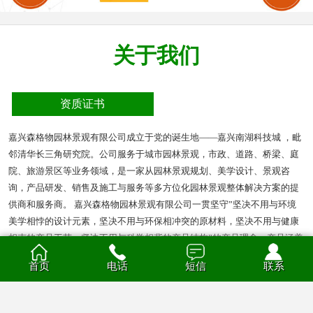
关于我们
资质证书
嘉兴森格物园林景观有限公司成立于党的诞生地——嘉兴南湖科技城 ，毗
邻清华长三角研究院。公司服务于城市园林景观，市政、道路、桥梁、庭
院、旅游景区等业务领域，是一家从园林景观规划、美学设计、景观咨
询，产品研发、销售及施工与服务等多方位化园林景观整体解决方案的提
供商和服务商。 嘉兴森格物园林景观有限公司一贯坚守”坚决不用与环境
美学相悖的设计元素，坚决不用与环保相冲突的原材料，坚决不用与健康
相克的产品工艺，坚决不用与科学相背的产品结构”的产品理念。产品涵盖
多种材质的花箱、护栏、凉亭、户外座椅、葡萄架、垃圾箱等园林景观产
首页
电话
短信
联系
品。产品材质分为钣金、不锈钢、铝合金、PVC、防腐木、玻璃钢等。
查看全部