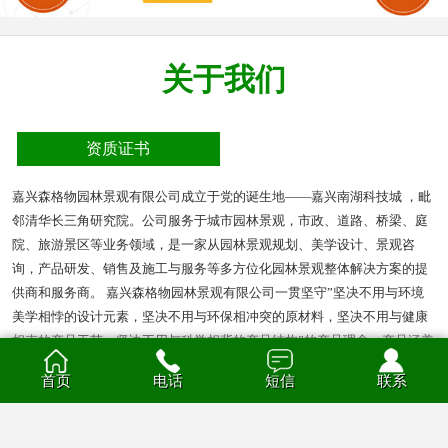
关于我们
资质证书
嘉兴森格物园林景观有限公司成立于党的诞生地——嘉兴南湖科技城 ，毗
邻清华长三角研究院。公司服务于城市园林景观，市政、道路、桥梁、庭
院、旅游景区等业务领域，是一家从园林景观规划、美学设计、景观咨
询，产品研发、销售及施工与服务等多方位化园林景观整体解决方案的提
供商和服务商。 嘉兴森格物园林景观有限公司一贯坚守”坚决不用与环境
美学相悖的设计元素，坚决不用与环保相冲突的原材料，坚决不用与健康
相克的产品工艺，坚决不用与科学相背的产品结构”的产品理念。产品涵盖
多种材质的花箱、护栏、凉亭、户外座椅、葡萄架、垃圾箱等园林景观产
首页
电话
短信
联系
品。产品材质分为钣金、不锈钢、铝合金、PVC、防腐木、玻璃钢等。
查看全部