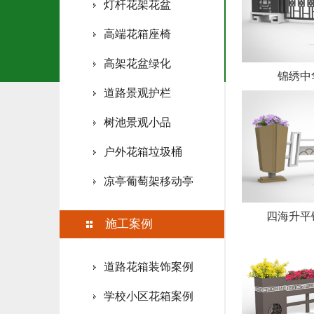
灯杆花架花盆
高端花箱座椅
高架花盆绿化
锦绣中
道路景观护栏
树池景观小品
户外花箱垃圾桶
凉亭葡萄架移动亭
四海升平
施工案例
道路花箱装饰案例
学校小区花箱案例