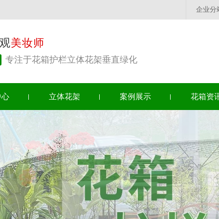
企业分
观
美妆师
专注于花箱护栏立体花架垂直绿化
中心
立体花架
案例展示
花箱资