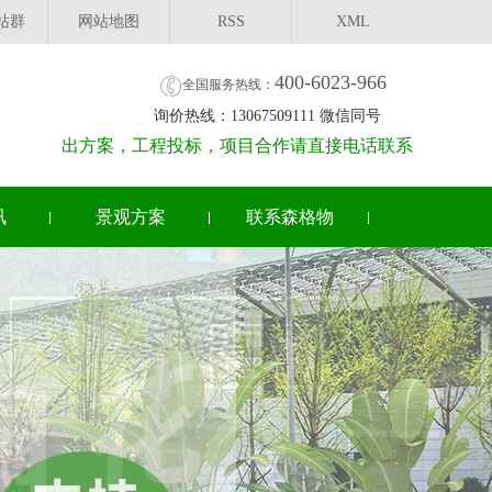
站群
网站地图
RSS
XML
400-6023-966
全国服务热线：
询价热线：13067509111 微信同号
出方案，工程投标，项目合作请直接电话联系
讯
景观方案
联系森格物