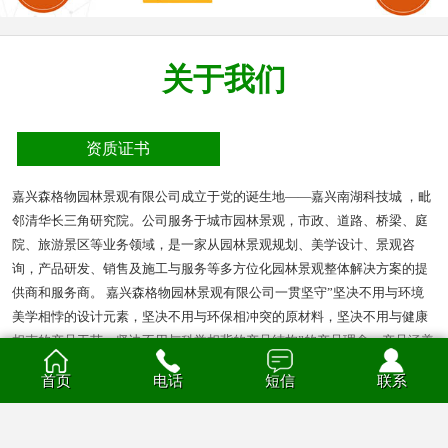
关于我们
资质证书
嘉兴森格物园林景观有限公司成立于党的诞生地——嘉兴南湖科技城 ，毗
邻清华长三角研究院。公司服务于城市园林景观，市政、道路、桥梁、庭
院、旅游景区等业务领域，是一家从园林景观规划、美学设计、景观咨
询，产品研发、销售及施工与服务等多方位化园林景观整体解决方案的提
供商和服务商。 嘉兴森格物园林景观有限公司一贯坚守”坚决不用与环境
美学相悖的设计元素，坚决不用与环保相冲突的原材料，坚决不用与健康
相克的产品工艺，坚决不用与科学相背的产品结构”的产品理念。产品涵盖
多种材质的花箱、护栏、凉亭、户外座椅、葡萄架、垃圾箱等园林景观产
首页
电话
短信
联系
品。产品材质分为钣金、不锈钢、铝合金、PVC、防腐木、玻璃钢等。
查看全部