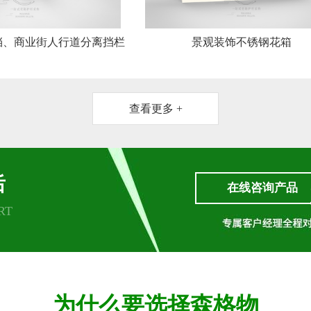
挡、商业街人行道分离挡栏
景观装饰不锈钢花箱
杆
查看更多 +
后
在线咨询产品
RT
为什么要选择森格物