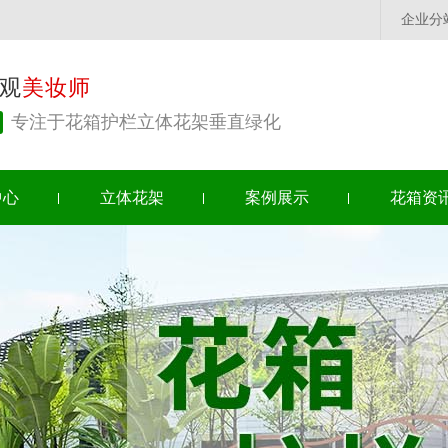
企业分
观
美妆师
专注于花箱护栏立体花架垂直绿化
中心
立体花架
案例展示
花箱资