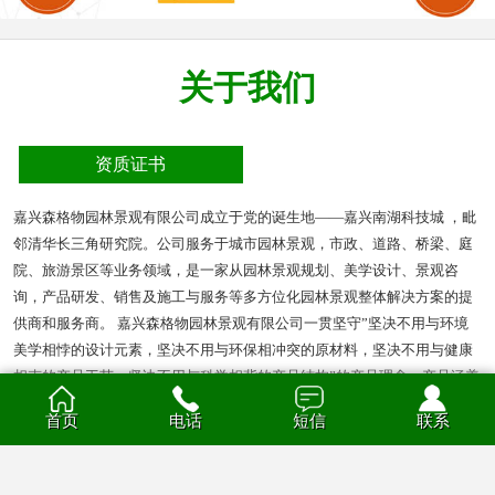
关于我们
资质证书
嘉兴森格物园林景观有限公司成立于党的诞生地——嘉兴南湖科技城 ，毗
邻清华长三角研究院。公司服务于城市园林景观，市政、道路、桥梁、庭
院、旅游景区等业务领域，是一家从园林景观规划、美学设计、景观咨
询，产品研发、销售及施工与服务等多方位化园林景观整体解决方案的提
供商和服务商。 嘉兴森格物园林景观有限公司一贯坚守”坚决不用与环境
美学相悖的设计元素，坚决不用与环保相冲突的原材料，坚决不用与健康
相克的产品工艺，坚决不用与科学相背的产品结构”的产品理念。产品涵盖
多种材质的花箱、护栏、凉亭、户外座椅、葡萄架、垃圾箱等园林景观产
首页
电话
短信
联系
品。产品材质分为钣金、不锈钢、铝合金、PVC、防腐木、玻璃钢等。
查看全部