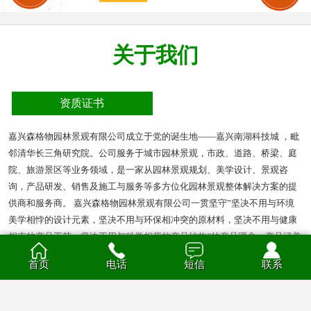
关于我们
资质证书
嘉兴森格物园林景观有限公司成立于党的诞生地——嘉兴南湖科技城 ，毗
邻清华长三角研究院。公司服务于城市园林景观，市政、道路、桥梁、庭
院、旅游景区等业务领域，是一家从园林景观规划、美学设计、景观咨
询，产品研发、销售及施工与服务等多方位化园林景观整体解决方案的提
供商和服务商。 嘉兴森格物园林景观有限公司一贯坚守”坚决不用与环境
美学相悖的设计元素，坚决不用与环保相冲突的原材料，坚决不用与健康
相克的产品工艺，坚决不用与科学相背的产品结构”的产品理念。产品涵盖
多种材质的花箱、护栏、凉亭、户外座椅、葡萄架、垃圾箱等园林景观产
首页
电话
短信
联系
品。产品材质分为钣金、不锈钢、铝合金、PVC、防腐木、玻璃钢等。
查看全部